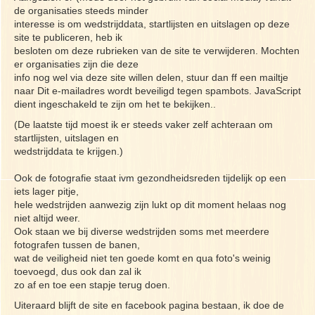
de organisaties steeds minder
interesse is om wedstrijddata, startlijsten en uitslagen op deze
site te publiceren, heb ik
besloten om deze rubrieken van de site te verwijderen. Mochten
er organisaties zijn die deze
info nog wel via deze site willen delen, stuur dan ff een mailtje
naar
Dit e-mailadres wordt beveiligd tegen spambots. JavaScript
dient ingeschakeld te zijn om het te bekijken.
.
(De laatste tijd moest ik er steeds vaker zelf achteraan om
startlijsten, uitslagen en
wedstrijddata te krijgen.)
Ook de fotografie staat ivm gezondheidsreden tijdelijk op een
iets lager pitje,
hele wedstrijden aanwezig zijn lukt op dit moment helaas nog
niet altijd weer.
Ook staan we bij diverse wedstrijden soms met meerdere
fotografen tussen de banen,
wat de veiligheid niet ten goede komt en qua foto's weinig
toevoegd, dus ook dan zal ik
zo af en toe een stapje terug doen.
Uiteraard blijft de site en facebook pagina bestaan, ik doe de