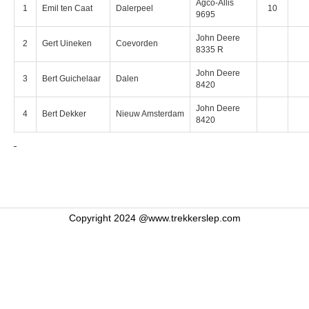
Agco-Allis
1
Emil ten Caat
Dalerpeel
10
9695
John Deere
2
Gert Uineken
Coevorden
8335 R
John Deere
3
Bert Guichelaar
Dalen
8420
John Deere
4
Bert Dekker
Nieuw Amsterdam
8420
Copyright 2024 @www.trekkerslep.com