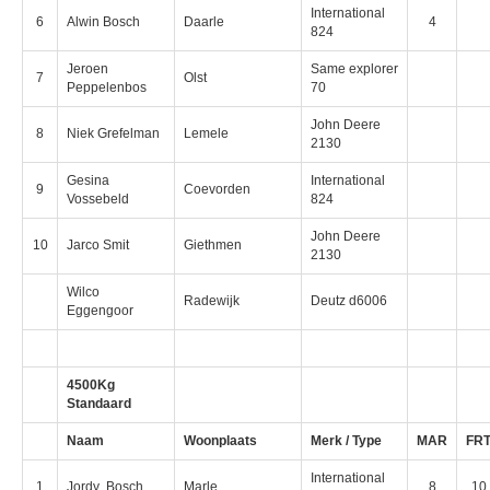
International
6
Alwin Bosch
Daarle
4
824
Jeroen
Same explorer
7
Olst
Peppelenbos
70
John Deere
8
Niek Grefelman
Lemele
2130
Gesina
International
9
Coevorden
Vossebeld
824
John Deere
10
Jarco Smit
Giethmen
2130
Wilco
Radewijk
Deutz d6006
Eggengoor
4500Kg
Standaard
Naam
Woonplaats
Merk / Type
MAR
FR
International
1
Jordy Bosch
Marle
8
10