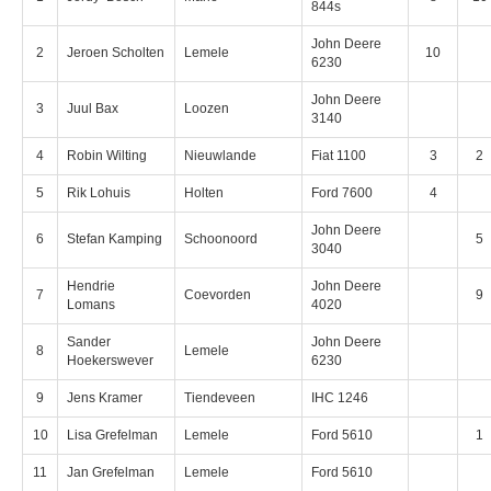
844s
John Deere
2
Jeroen Scholten
Lemele
10
6230
John Deere
3
Juul Bax
Loozen
3140
4
Robin Wilting
Nieuwlande
Fiat 1100
3
2
5
Rik Lohuis
Holten
Ford 7600
4
John Deere
6
Stefan Kamping
Schoonoord
5
3040
Hendrie
John Deere
7
Coevorden
9
Lomans
4020
Sander
John Deere
8
Lemele
Hoekerswever
6230
9
Jens Kramer
Tiendeveen
IHC 1246
10
Lisa Grefelman
Lemele
Ford 5610
1
11
Jan Grefelman
Lemele
Ford 5610