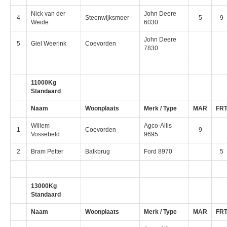
Nick van der
John Deere
4
Steenwijksmoer
5
9
Weide
6030
John Deere
5
Giel Weerink
Coevorden
7830
11000Kg
Standaard
Naam
Woonplaats
Merk / Type
MAR
FR
Willem
Agco-Allis
1
Coevorden
9
Vossebeld
9695
2
Bram Petter
Balkbrug
Ford 8970
5
13000Kg
Standaard
Naam
Woonplaats
Merk / Type
MAR
FR