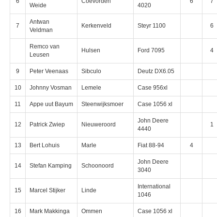
6
Coevorden
6
7
Weide
4020
Antwan
7
Kerkenveld
Steyr 1100
6
Veldman
Remco van
Hulsen
Ford 7095
4
Leusen
9
Peter Veenaas
Sibculo
Deutz DX6.05
10
Johnny Vosman
Lemele
Case 956xl
11
Appe uut Bayum
Steenwijksmoer
Case 1056 xl
John Deere
12
Patrick Zwiep
Nieuweroord
1
4440
13
Bert Lohuis
Marle
Fiat 88-94
4
John Deere
14
Stefan Kamping
Schoonoord
3040
International
15
Marcel Stijker
Linde
1046
16
Mark Makkinga
Ommen
Case 1056 xl