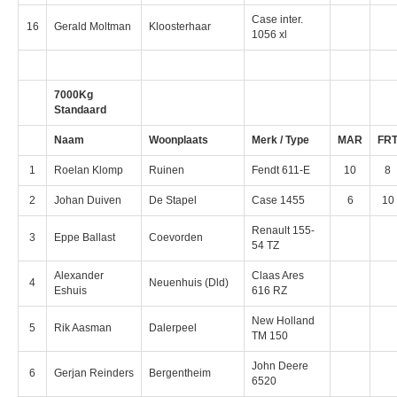
Case inter.
16
Gerald Moltman
Kloosterhaar
1056 xl
7000Kg
Standaard
Naam
Woonplaats
Merk / Type
MAR
FR
1
Roelan Klomp
Ruinen
Fendt 611-E
10
8
2
Johan Duiven
De Stapel
Case 1455
6
10
Renault 155-
3
Eppe Ballast
Coevorden
54 TZ
Alexander
Claas Ares
4
Neuenhuis (Dld)
Eshuis
616 RZ
New Holland
5
Rik Aasman
Dalerpeel
TM 150
John Deere
6
Gerjan Reinders
Bergentheim
6520