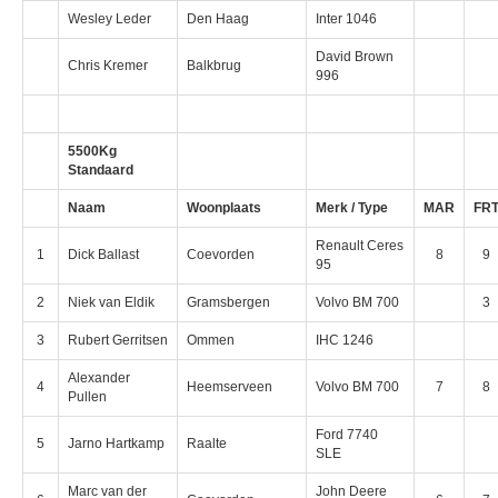
Wesley Leder
Den Haag
Inter 1046
David Brown
Chris Kremer
Balkbrug
996
5500Kg
Standaard
Naam
Woonplaats
Merk / Type
MAR
FR
Renault Ceres
1
Dick Ballast
Coevorden
8
9
95
2
Niek van Eldik
Gramsbergen
Volvo BM 700
3
3
Rubert Gerritsen
Ommen
IHC 1246
Alexander
4
Heemserveen
Volvo BM 700
7
8
Pullen
Ford 7740
5
Jarno Hartkamp
Raalte
SLE
Marc van der
John Deere