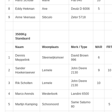
7
Hans Schutte
Marle
Fiat 640
10
8
Eddy Hekman
Ane
Deutz D 6006
5
9
Anne Veenaas
Sibculo
Zetor 5718
3500Kg
Standaard
Naam
Woonplaats
Merk / Type
MAR
FR
Dennis
David Brown
1
Steenwijksmoer
6
Meppelink
996
Sander
John Deere
2
Lemele
9
10
Hoekerswever
2130
John Deere
3
Rik Scholten
Lemele
10
2130
4
Marco Arends
Westerbork
Landini 6500
Same Saturno
5
Martijn Kamping
Schoonoord
5
80