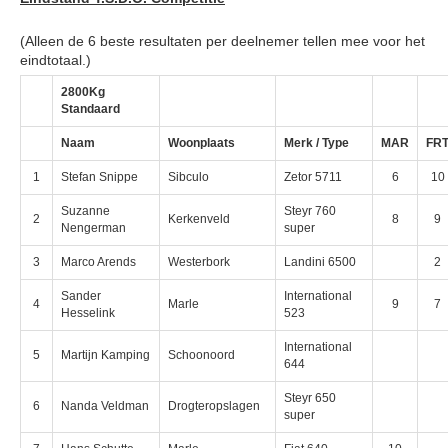
(Alleen de 6 beste resultaten per deelnemer tellen mee voor het
eindtotaal.)
2800Kg
Standaard
Naam
Woonplaats
Merk / Type
MAR
FR
1
Stefan Snippe
Sibculo
Zetor 5711
6
10
Suzanne
Steyr 760
2
Kerkenveld
8
9
Nengerman
super
3
Marco Arends
Westerbork
Landini 6500
2
Sander
International
4
Marle
9
7
Hesselink
523
International
5
Martijn Kamping
Schoonoord
644
Steyr 650
6
Nanda Veldman
Drogteropslagen
super