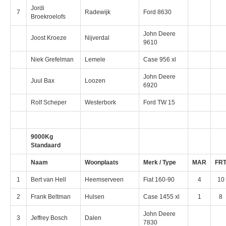
Jordi
7
Radewijk
Ford 8630
Broekroelofs
John Deere
Joost Kroeze
Nijverdal
9610
Niek Grefelman
Lemele
Case 956 xl
John Deere
Juul Bax
Loozen
6920
Rolf Scheper
Westerbork
Ford TW 15
9000Kg
Standaard
Naam
Woonplaats
Merk / Type
MAR
FR
1
Bert van Hell
Heemserveen
Fiat 160-90
4
10
2
Frank Beltman
Hulsen
Case 1455 xl
1
8
John Deere
3
Jeffrey Bosch
Dalen
7830