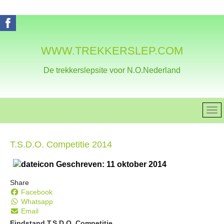
WWW.TREKKERSLEP.COM
De trekkerslepsite voor N.O.Nederland
T.S.D.O. Competitie 2014
Geschreven: 11 oktober 2014
Share
Facebook
Whatsapp
Email
Eindstand T.S.D.O. Competitie