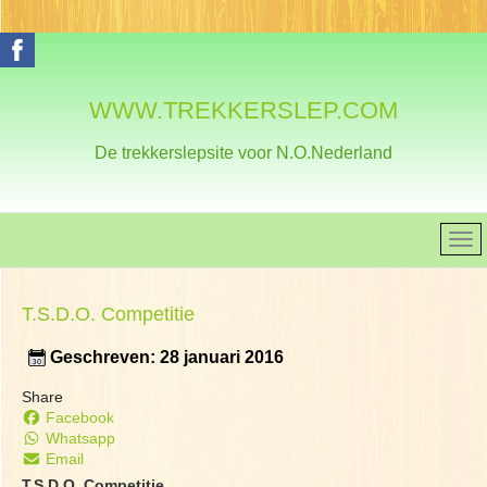
WWW.TREKKERSLEP.COM
De trekkerslepsite voor N.O.Nederland
T.S.D.O. Competitie
Geschreven: 28 januari 2016
Share
Facebook
Whatsapp
Email
T.S.D.O. Competitie