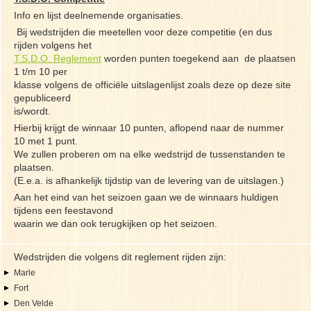
Info en lijst deelnemende organisaties.
Bij wedstrijden die meetellen voor deze competitie (en dus
rijden volgens het
T.S.D.O. Reglement
worden punten toegekend aan de plaatsen
1 t/m 10 per
klasse volgens de officiële uitslagenlijst zoals deze op deze site
gepubliceerd
is/wordt.
Hierbij krijgt de winnaar 10 punten, aflopend naar de nummer
10 met 1 punt.
We zullen proberen om na elke wedstrijd de tussenstanden te
plaatsen.
(E.e.a. is afhankelijk tijdstip van de levering van de uitslagen.)
Aan het eind van het seizoen gaan we de winnaars huldigen
tijdens een feestavond
waarin we dan ook terugkijken op het seizoen.
Wedstrijden die volgens dit reglement rijden zijn:
Marle
Fort
Den Velde