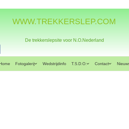
WWW.TREKKERSLEP.COM
De trekkerslepsite voor N.O.Nederland
Home
Fotogalerij
Wedstrijdinfo
T.S.D.O.
Contact
Nieuw